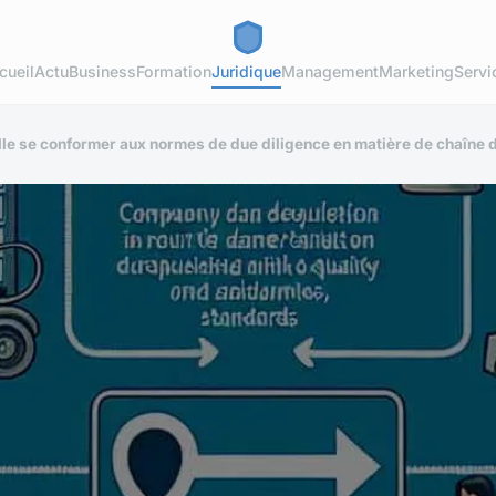
cueil
Actu
Business
Formation
Juridique
Management
Marketing
Servi
le se conformer aux normes de due diligence en matière de chaîne