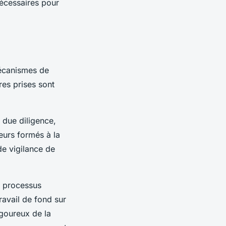
nécessaires pour
mécanismes de
res prises sont
 due diligence,
eurs formés à la
de vigilance de
n processus
ravail de fond sur
igoureux de la