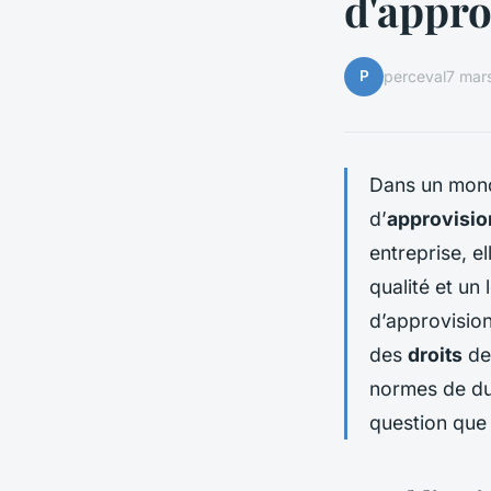
d'appr
P
perceval
7 mar
Dans un mond
d’
approvisi
entreprise, e
qualité et un
d’approvisio
des
droits
de 
normes de du
question que 