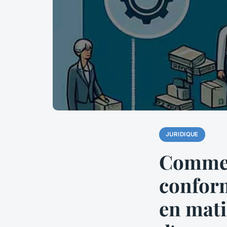
JURIDIQUE
Comment
conform
en mati