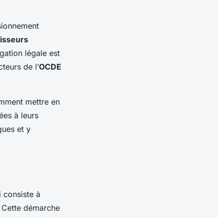
isionnement
isseurs
gation légale est
cteurs de l’
OCDE
tamment mettre en
iées à leurs
ques et y
 consiste à
t. Cette démarche