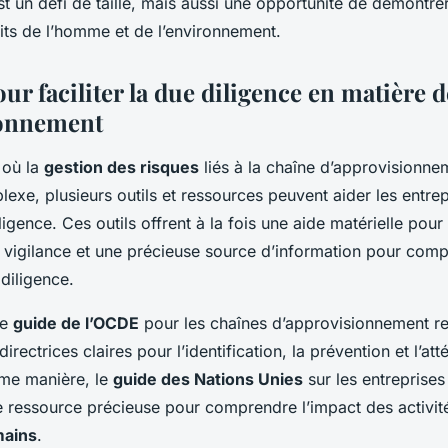
t un défi de taille, mais aussi une opportunité de démont
its de l’homme et de l’environnement.
our faciliter la due diligence en matière 
ionnement
 où la
gestion des risques
liés à la chaîne d’approvisionne
lexe, plusieurs outils et ressources peuvent aider les entre
ligence. Ces outils offrent à la fois une aide matérielle pour
vigilance et une précieuse source d’information pour comp
diligence.
le
guide de l’OCDE
pour les chaînes d’approvisionnement r
irectrices claires pour l’identification, la prévention et l’at
ême manière, le
guide des Nations Unies
sur les entreprises 
e ressource précieuse pour comprendre l’impact des activi
mains
.