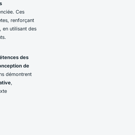
s
renciée. Ces
tes, renforçant
 en utilisant des
ts.
étences des
onception de
ons démontrent
ative
,
exte