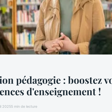
on pédagogie : boostez v
ences d'enseignement !
il 2025
5 min de lecture