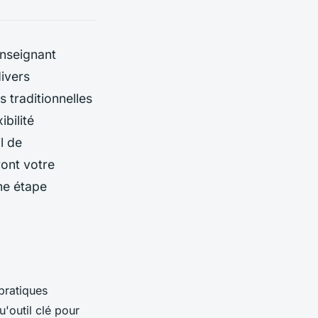
enseignant
ivers
 traditionnelles
bilité
l de
ront votre
ne étape
pratiques
'outil clé pour