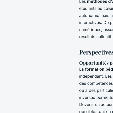
Les
méthodes d'a
étudiants au cœu
autonomie mais ac
interactives. De p
numériques, assur
résultats collectif
Perspective
Opportunités p
La
formation pé
indépendant. Les
des compétences,
ou à des particuli
inversée permette
Devenir un acteu
possible, tout en 