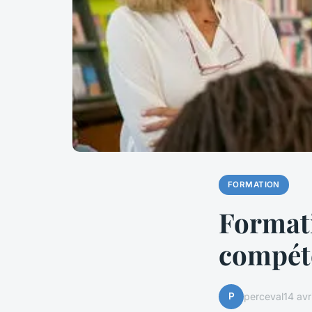
FORMATION
Formati
compét
P
perceval
14 avr