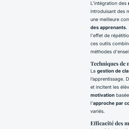
L'intégration des
introduisant des 
une meilleure com
des apprenants
.
l'effet de répéti
ces outils combine
méthodes d'ense
Techniques de m
La
gestion de cl
l’apprentissage. 
et incitent les él
motivation
basées
l'
approche par 
variés.
Efficacité des 