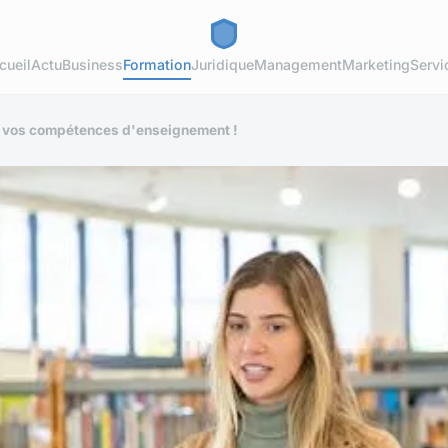
cueil
Actu
Business
Formation
Juridique
Management
Marketing
Servi
z vos compétences d'enseignement !