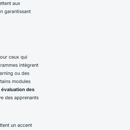
ettent aux
en garantissant
pour ceux qui
ogrammes intègrent
earning ou des
rtains modules
e
évaluation des
ive des apprenants
ttent un accent