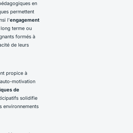
 pédagogiques en
ques permettent
si l'
engagement
 long terme ou
ignants formés à
acité de leurs
nt propice à
’auto-motivation
iques de
cipatifs solidifie
es environnements