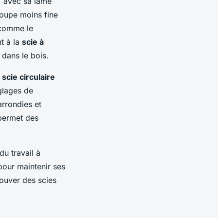
, avec sa lame
coupe moins fine
 comme le
t à la
scie à
s dans le bois.
a
scie circulaire
glages de
arrondies et
ermet des
du travail à
 pour maintenir ses
ouver des scies