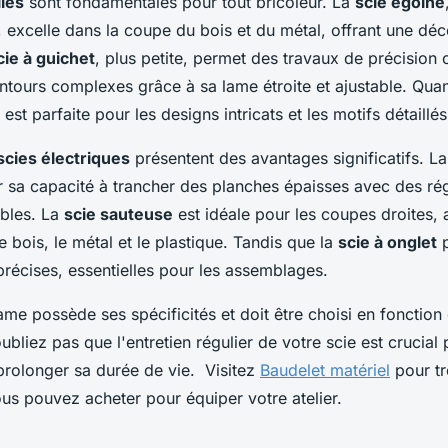
les
sont fondamentales pour tout bricoleur. La
scie égoïne
e, excelle dans la coupe du bois et du métal, offrant une dé
cie à guichet
, plus petite, permet des travaux de précision
ours complexes grâce à sa lame étroite et ajustable. Quan
e est parfaite pour les designs intricats et les motifs détaillé
scies électriques
présentent des avantages significatifs. L
 sa capacité à trancher des planches épaisses avec des ré
ables. La
scie sauteuse
est idéale pour les coupes droites, 
 bois, le métal et le plastique. Tandis que la
scie à onglet
p
récises, essentielles pour les assemblages.
me possède ses spécificités et doit être choisi en fonction 
'oubliez pas que l'entretien régulier de votre scie est crucial
rolonger sa durée de vie. Visitez
Baudelet matériel
pour tr
ous pouvez acheter pour équiper votre atelier.