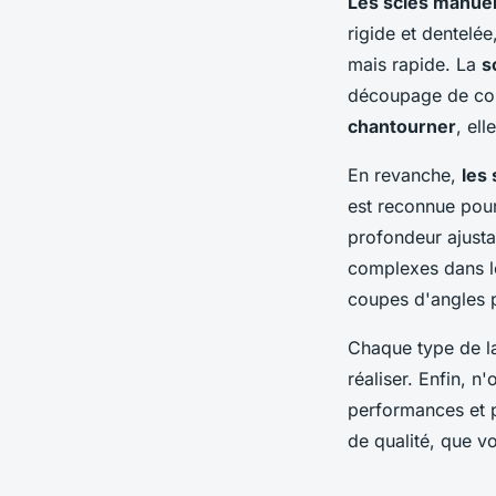
Les scies manuel
rigide et dentelé
mais rapide. La
s
découpage de cont
chantourner
, ell
En revanche,
les 
est reconnue pour
profondeur ajust
complexes dans le
coupes d'angles p
Chaque type de la
réaliser. Enfin, n
performances et p
de qualité, que v