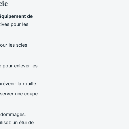
cie
 équipement de
tives pour les
Pour les scies
c pour enlever les
évenir la rouille.
onserver une coupe
es dommages.
ilisez un étui de