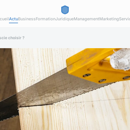
cueil
Actu
Business
Formation
Juridique
Management
Marketing
Servi
cie choisir ?