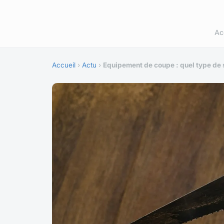
Ac
Accueil
›
Actu
›
Equipement de coupe : quel type de s