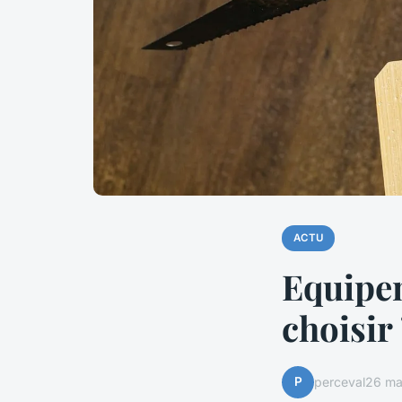
ACTU
Equipem
choisir
P
perceval
26 ma