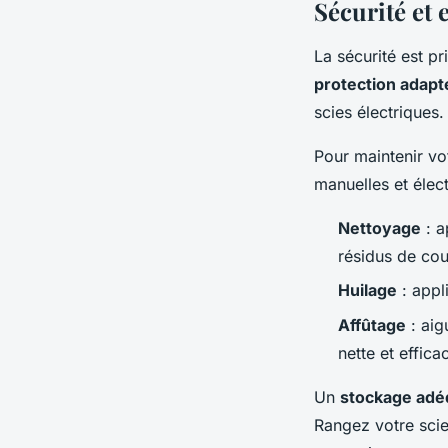
Sécurité et 
La sécurité est pr
protection adapt
scies électriques.
Pour maintenir vot
manuelles et élect
Nettoyage
: a
résidus de co
Huilage
: appl
Affûtage
: aig
nette et effica
Un
stockage adé
Rangez votre scie 