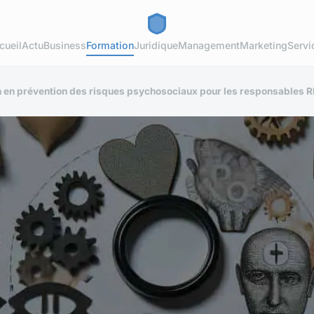
cueil
Actu
Business
Formation
Juridique
Management
Marketing
Servi
n en prévention des risques psychosociaux pour les responsables R