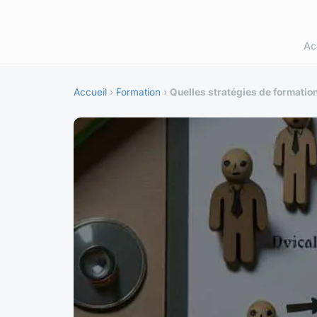
Ac
Accueil
›
Formation
›
Quelles stratégies de formatio