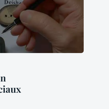
en
ciaux