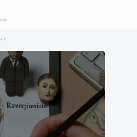
ces
H ?