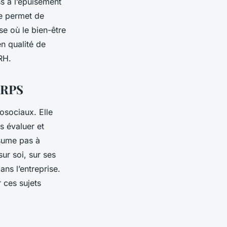
ss à l’épuisement
le permet de
se où le bien-être
en qualité de
RH.
s RPS
osociaux. Elle
s évaluer et
ésume pas à
ur soi, sur ses
ans l’entreprise.
 ces sujets