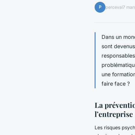
P
perceval
7 mar
Dans un mond
sont devenus
responsables
problématique
une formation
faire face ?
La préventi
l’entreprise
Les risques psych