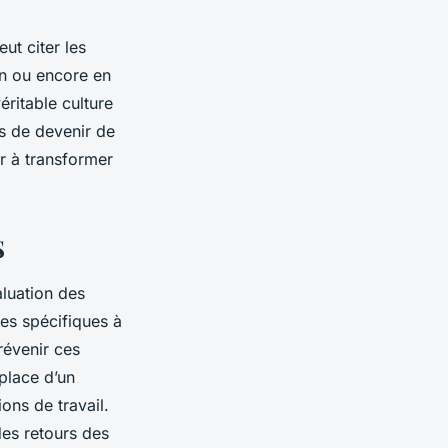
ut citer les
on ou encore en
ritable culture
rs de devenir de
er à transformer
S
luation des
es spécifiques à
révenir ces
 place d’un
ions de travail.
des retours des