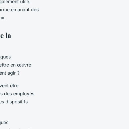
galement utile.
alarme émanant des
ux.
e la
sques
mettre en œuvre
nt agir ?
vent être
ns des employés
es dispositifs
sques