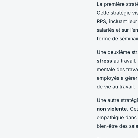
La première strat
Cette stratégie v
RPS, incluant leur
salariés et sur l
forme de séminair
Une deuxième stra
stress
au travail.
mentale des travai
employés à gérer e
de vie au travail.
Une autre straté
non violente
. Ce
empathique dans le
bien-être des sala